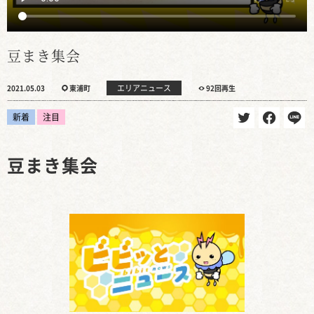
豆まき集会
エリアニュース
2021.05.03
東浦町
92回再生
新着
注目
豆まき集会