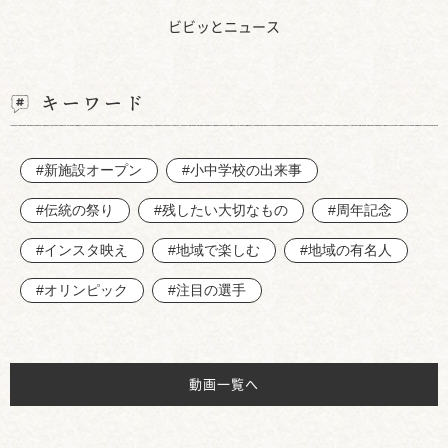
ビビッとニュース
キーワード
#新施設オープン
#小中学校の出来事
#伝統の祭り
#残したい大切なもの
#周年記念
#インスタ映え
#地域で楽しむ
#地域の有名人
#オリンピック
#注目の選手
動画一覧へ