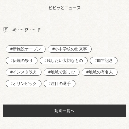
ビビッとニュース
キーワード
#新施設オープン
#小中学校の出来事
#伝統の祭り
#残したい大切なもの
#周年記念
#インスタ映え
#地域で楽しむ
#地域の有名人
#オリンピック
#注目の選手
動画一覧へ