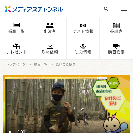
番組一覧
出演者
ゲスト情報
番組表
プレゼント
取材依頼
防災情報
動画検索
トップページ
動画一覧
たけのこ掘り