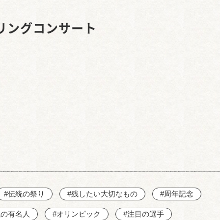
西知多産業道路 大田
リングコンサート
#伝統の祭り
#残したい大切なもの
#周年記念
域の有名人
#オリンピック
#注目の選手