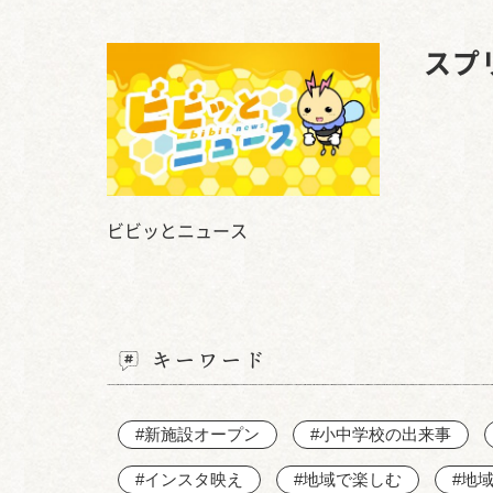
スプ
ビビッとニュース
キーワード
#新施設オープン
#小中学校の出来事
#インスタ映え
#地域で楽しむ
#地