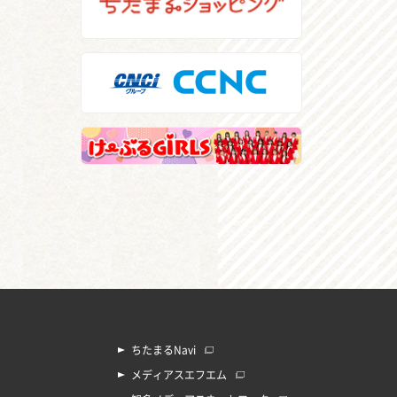
ちたまるNavi
メディアスエフエム