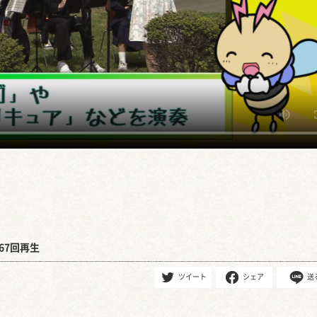
67回再生
ツイート
シェア
送