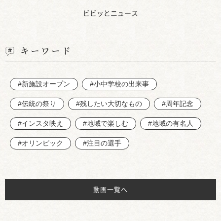
ビビッとニュース
キーワード
#新施設オープン
#小中学校の出来事
#伝統の祭り
#残したい大切なもの
#周年記念
#インスタ映え
#地域で楽しむ
#地域の有名人
#オリンピック
#注目の選手
動画一覧へ