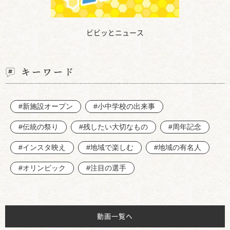
ビビッとニュース
キーワード
#新施設オープン
#小中学校の出来事
#伝統の祭り
#残したい大切なもの
#周年記念
#インスタ映え
#地域で楽しむ
#地域の有名人
#オリンピック
#注目の選手
動画一覧へ