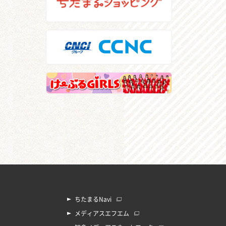
ちたまるNavi
メディアスエフエム