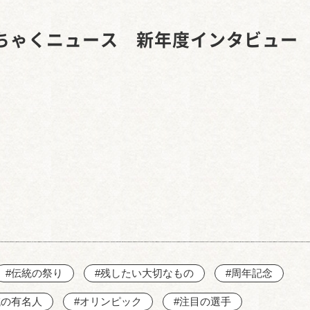
西知多産業道路 大田
ちゃくニュース 新年度インタビュー
#伝統の祭り
#残したい大切なもの
#周年記念
域の有名人
#オリンピック
#注目の選手