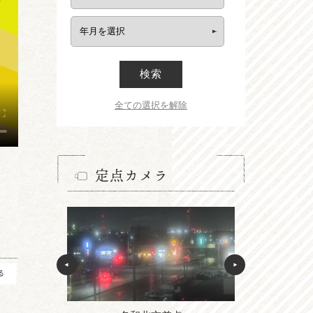
検索
全ての選択を解除
定点カメラ
る