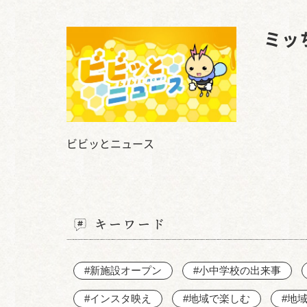
ミッ
ビビッとニュース
キーワード
#新施設オープン
#小中学校の出来事
#インスタ映え
#地域で楽しむ
#地