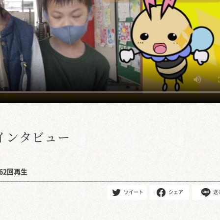
インタビュー
62回再生
ツイート
シェア
送