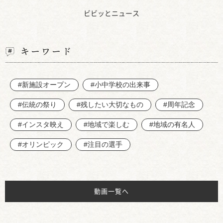
ビビッとニュース
キーワード
#新施設オープン
#小中学校の出来事
#伝統の祭り
#残したい大切なもの
#周年記念
#インスタ映え
#地域で楽しむ
#地域の有名人
#オリンピック
#注目の選手
動画一覧へ