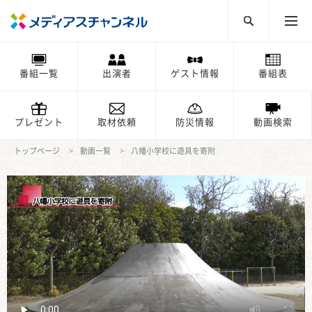
番組一覧
出演者
ゲスト情報
番組表
プレゼント
取材依頼
防災情報
動画検索
トップページ
動画一覧
八幡小学校に遊具を寄附