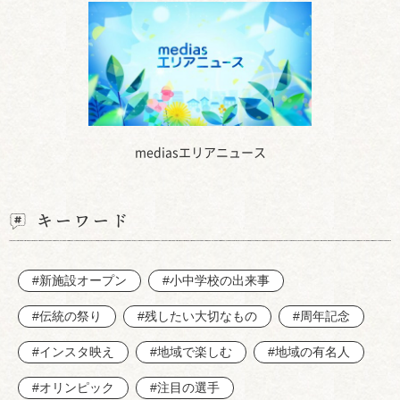
mediasエリアニュース
キーワード
#新施設オープン
#小中学校の出来事
#伝統の祭り
#残したい大切なもの
#周年記念
#インスタ映え
#地域で楽しむ
#地域の有名人
#オリンピック
#注目の選手