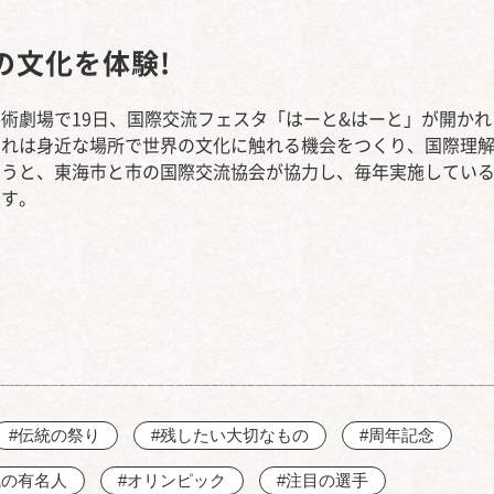
西知多産業道路 大田
の文化を体験!
術劇場で19日、国際交流フェスタ「はーと&はーと」が開かれ
これは身近な場所で世界の文化に触れる機会をつくり、国際理
ようと、東海市と市の国際交流協会が協力し、毎年実施してい
です。
#伝統の祭り
#残したい大切なもの
#周年記念
域の有名人
#オリンピック
#注目の選手