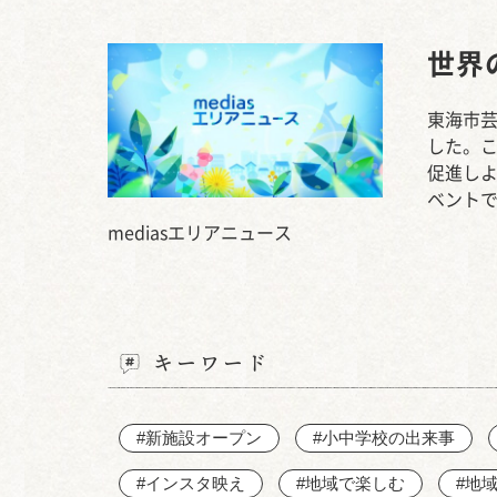
世界
東海市芸
した。
促進し
ベント
mediasエリアニュース
キーワード
#新施設オープン
#小中学校の出来事
#インスタ映え
#地域で楽しむ
#地