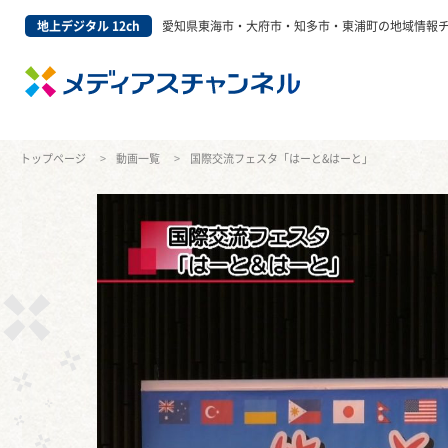
地上デジタル 12ch
愛知県東海市・大府市・知多市・東浦町の地域情報
トップページ
動画一覧
国際交流フェスタ「はーと&はーと」