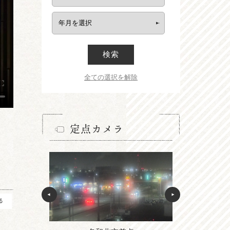
検索
全ての選択を解除
定点カメラ
る