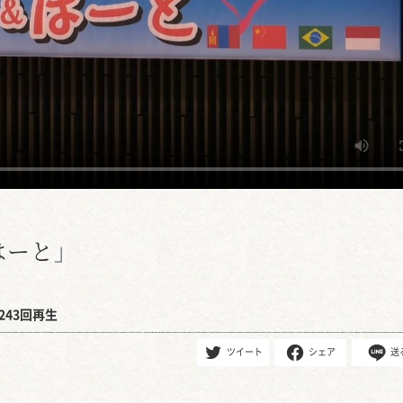
はーと」
243回再生
ツイート
シェア
送