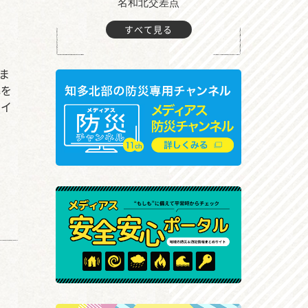
町付近
名和北交差点
すべて見る
ま
解を
るイ