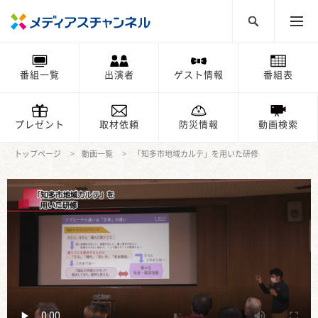
番組一覧
出演者
ゲスト情報
番組表
プレゼント
取材依頼
防災情報
動画検索
トップページ
動画一覧
「知多市地域カルテ」を用いた研修