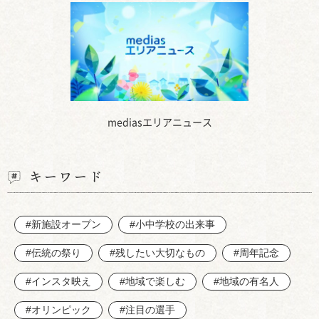
mediasエリアニュース
キーワード
#新施設オープン
#小中学校の出来事
#伝統の祭り
#残したい大切なもの
#周年記念
#インスタ映え
#地域で楽しむ
#地域の有名人
#オリンピック
#注目の選手