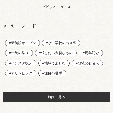
ビビッとニュース
キーワード
#新施設オープン
#小中学校の出来事
#伝統の祭り
#残したい大切なもの
#周年記念
#インスタ映え
#地域で楽しむ
#地域の有名人
#オリンピック
#注目の選手
動画一覧へ