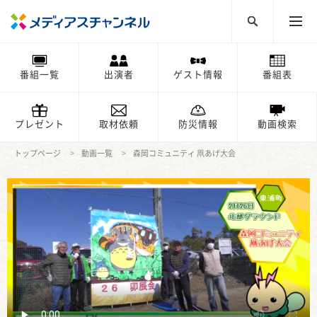
番組一覧
出演者
ゲスト情報
番組表
プレゼント
取材依頼
防災情報
動画検索
トップページ
動画一覧
森岡コミュニティ 凧あげ大会