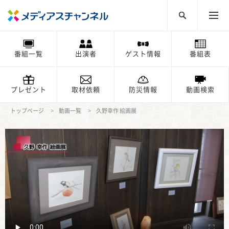
番組一覧
出演者
ゲスト情報
番組表
プレゼント
取材依頼
防災情報
動画検索
トップページ
動画一覧
久野幸作 絵画展