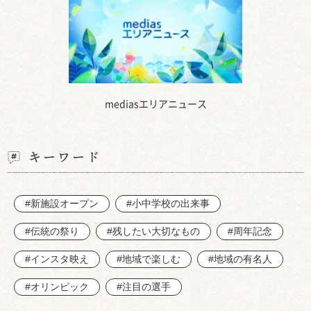
mediasエリアニュース
キーワード
#新施設オープン
#小中学校の出来事
#伝統の祭り
#残したい大切なもの
#周年記念
#インスタ映え
#地域で楽しむ
#地域の有名人
#オリンピック
#注目の選手