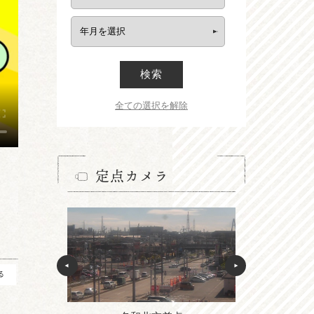
検索
全ての選択を解除
定点カメラ
る