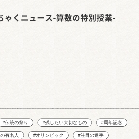
西知多産業道路 大田
ちゃくニュース-算数の特別授業-
#伝統の祭り
#残したい大切なもの
#周年記念
域の有名人
#オリンピック
#注目の選手