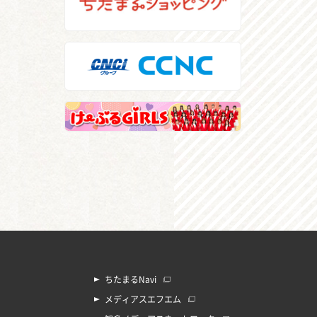
ちたまるNavi
メディアスエフエム