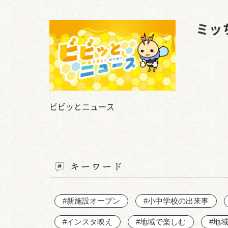
ミッ
ビビッとニュース
キーワード
#新施設オープン
#小中学校の出来事
#インスタ映え
#地域で楽しむ
#地