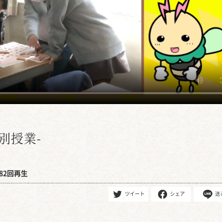
別授業-
82回再生
ツイート
シェア
送