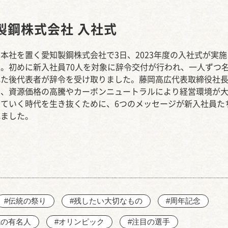
西知多産業道路 大田
製鋼株式会社 入社式
本社を置く愛知製鋼株式会社で3日、2023年度の入社式が実施
。初めに新入社員70人を対象に辞令交付が行われ、一人ずつ
れた後代表者が辞令を受け取りました。藤岡高広代表取締役社
は、資源価格の高騰やカーボンニュートラルにより経営環境が
していく時代を生き抜くために、6つのメッセージが新入社員た
れました。
#伝統の祭り
#残したい大切なもの
#周年記念
域の有名人
#オリンピック
#注目の選手