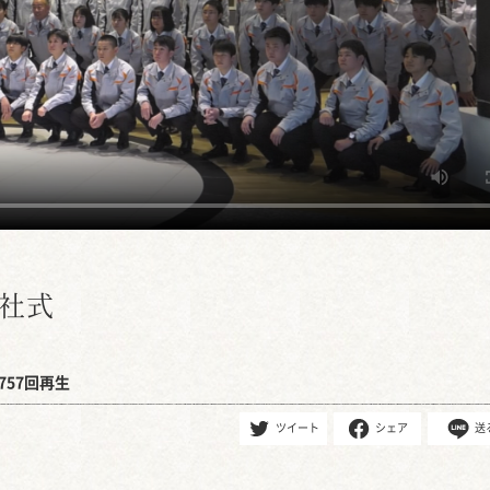
入社式
757回再生
ツイート
シェア
送