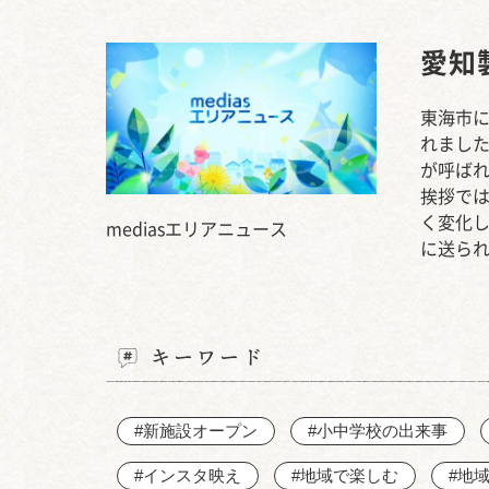
愛知
東海市に
れました
が呼ば
挨拶で
く変化
mediasエリアニュース
に送ら
キーワード
#新施設オープン
#小中学校の出来事
#インスタ映え
#地域で楽しむ
#地