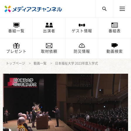
番組一覧
出演者
ゲスト情報
番組表
プレゼント
取材依頼
防災情報
動画検索
トップページ
動画一覧
日本福祉大学 2023年度入学式