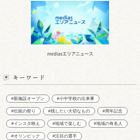
mediasエリアニュース
キーワード
#新施設オープン
#小中学校の出来事
#伝統の祭り
#残したい大切なもの
#周年記念
#インスタ映え
#地域で楽しむ
#地域の有名人
#オリンピック
#注目の選手