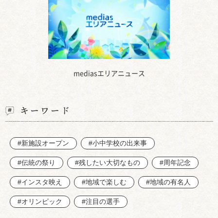
mediasエリアニュース
キーワード
#新施設オープン
#小中学校の出来事
#伝統の祭り
#残したい大切なもの
#周年記念
#インスタ映え
#地域で楽しむ
#地域の有名人
#オリンピック
#注目の選手