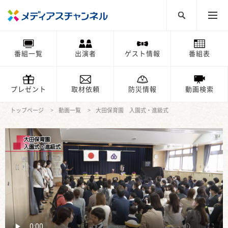
番組一覧
出演者
ゲスト情報
番組表
プレゼント
取材依頼
防災情報
動画検索
トップページ
動画一覧
大田保育園 入園式・進級式