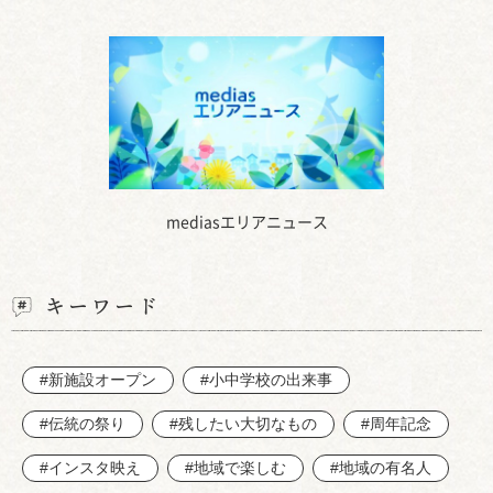
mediasエリアニュース
キーワード
#新施設オープン
#小中学校の出来事
#伝統の祭り
#残したい大切なもの
#周年記念
#インスタ映え
#地域で楽しむ
#地域の有名人