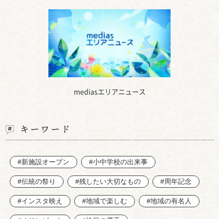
mediasエリアニュース
キーワード
#新施設オープン
#小中学校の出来事
#伝統の祭り
#残したい大切なもの
#周年記念
#インスタ映え
#地域で楽しむ
#地域の有名人