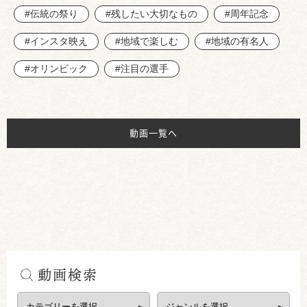
#伝統の祭り
#残したい大切なもの
#周年記念
#インスタ映え
#地域で楽しむ
#地域の有名人
#オリンピック
#注目の選手
動画一覧へ
動画検索