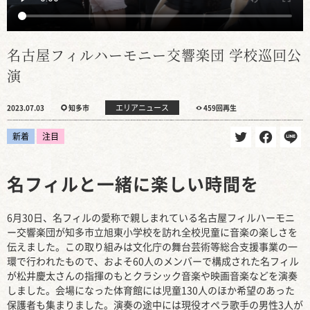
名古屋フィルハーモニー交響楽団 学校巡回公
演
エリアニュース
2023.07.03
知多市
459回再生
新着
注目
名フィルと一緒に楽しい時間を
6月30日、名フィルの愛称で親しまれている名古屋フィルハーモニ
ー交響楽団が知多市立旭東小学校を訪れ全校児童に音楽の楽しさを
伝えました。この取り組みは文化庁の舞台芸術等総合支援事業の一
環で行われたもので、およそ60人のメンバーで構成された名フィル
が松井慶太さんの指揮のもとクラシック音楽や映画音楽などを演奏
しました。会場になった体育館には児童130人のほか希望のあった
保護者も集まりました。演奏の途中には現役オペラ歌手の男性3人が