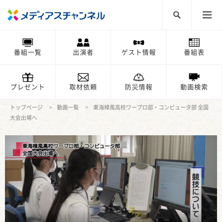
番組一覧
出演者
ゲスト情報
番組表
プレゼント
取材依頼
防災情報
動画検索
トップページ
動画一覧
東海樟風高校ワープロ部・コンピュータ部 全国
大会出場へ