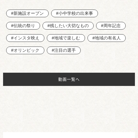
#新施設オープン
#小中学校の出来事
#伝統の祭り
#残したい大切なもの
#周年記念
#インスタ映え
#地域で楽しむ
#地域の有名人
#オリンピック
#注目の選手
動画一覧へ