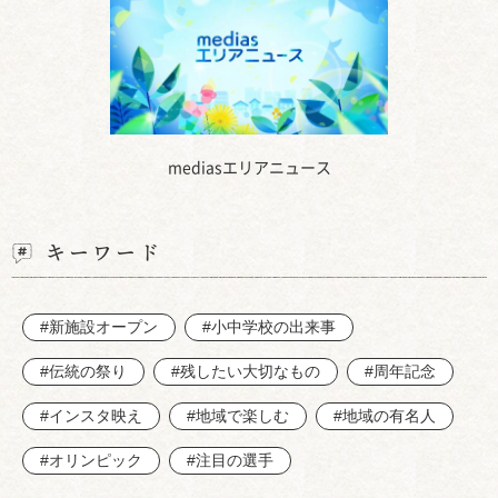
mediasエリアニュース
キーワード
#新施設オープン
#小中学校の出来事
#伝統の祭り
#残したい大切なもの
#周年記念
#インスタ映え
#地域で楽しむ
#地域の有名人
#オリンピック
#注目の選手