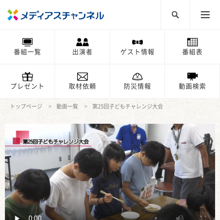
番組一覧
出演者
ゲスト情報
番組表
プレゼント
取材依頼
防災情報
動画検索
トップページ
動画一覧
第25回子どもチャレンジ大会