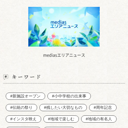
mediasエリアニュース
キーワード
#新施設オープン
#小中学校の出来事
#伝統の祭り
#残したい大切なもの
#周年記念
#インスタ映え
#地域で楽しむ
#地域の有名人