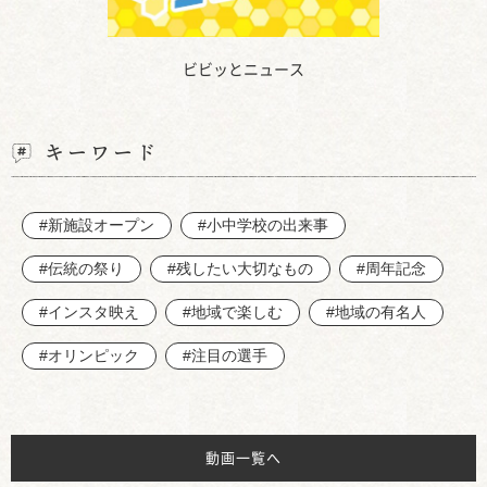
ビビッとニュース
キーワード
#新施設オープン
#小中学校の出来事
#伝統の祭り
#残したい大切なもの
#周年記念
#インスタ映え
#地域で楽しむ
#地域の有名人
#オリンピック
#注目の選手
動画一覧へ