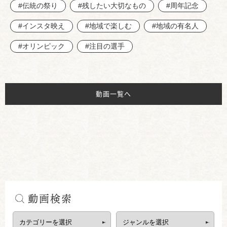
#伝統の祭り
#残したい大切なもの
#周年記念
#インスタ映え
#地域で楽しむ
#地域の有名人
#オリンピック
#注目の選手
動画一覧へ
動画検索