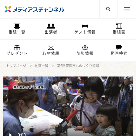
番組一覧
出演者
ゲスト情報
番組表
プレゼント
取材依頼
防災情報
動画検索
トップページ
動画一覧
第6回東海市ものづくり道場