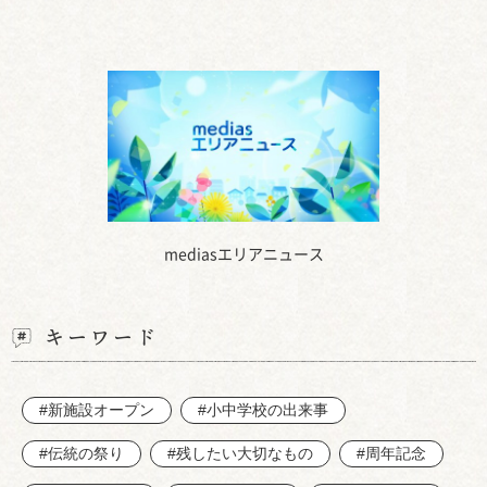
mediasエリアニュース
キーワード
#新施設オープン
#小中学校の出来事
#伝統の祭り
#残したい大切なもの
#周年記念