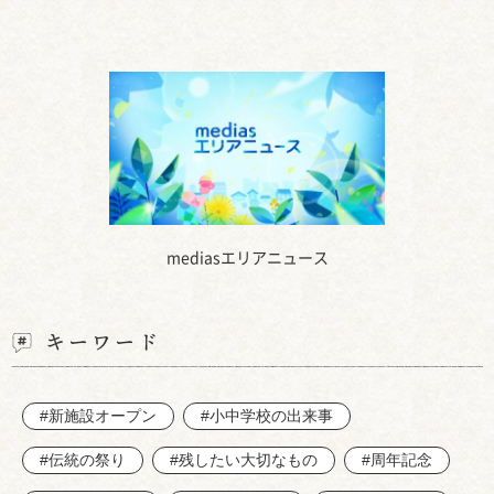
mediasエリアニュース
キーワード
#新施設オープン
#小中学校の出来事
#伝統の祭り
#残したい大切なもの
#周年記念