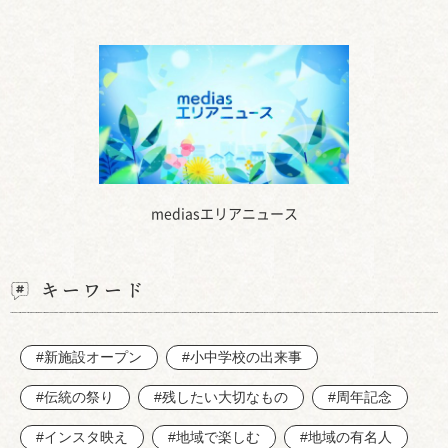
mediasエリアニュース
キーワード
#新施設オープン
#小中学校の出来事
#伝統の祭り
#残したい大切なもの
#周年記念
#インスタ映え
#地域で楽しむ
#地域の有名人