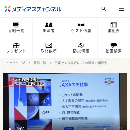
番組一覧
出演者
ゲスト情報
番組表
プレゼント
取材依頼
防災情報
動画検索
トップページ
動画一覧
宇宙をより身近に JAXA職員の講演会