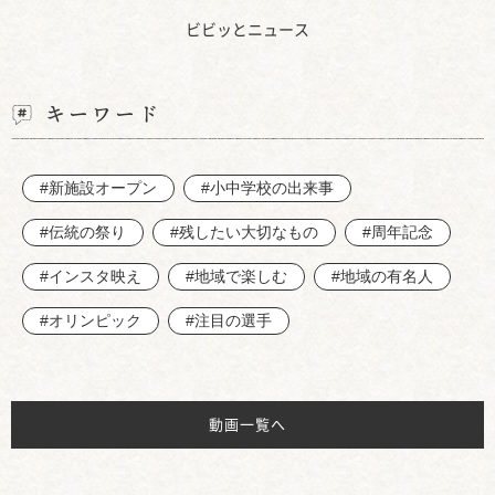
ビビッとニュース
キーワード
#新施設オープン
#小中学校の出来事
#伝統の祭り
#残したい大切なもの
#周年記念
#インスタ映え
#地域で楽しむ
#地域の有名人
#オリンピック
#注目の選手
動画一覧へ