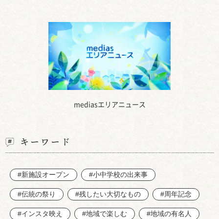
mediasエリアニュース
キーワード
#新施設オープン
#小中学校の出来事
#伝統の祭り
#残したい大切なもの
#周年記念
#インスタ映え
#地域で楽しむ
#地域の有名人