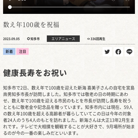
数え年100歳を祝福
エリアニュース
2023.09.05
知多市
336回再生
新着
注目
健康長寿をお祝い
知多市で2日、数え年で100歳を迎えた新海 喜美子さんの自宅を宮島
壽男知多市長が訪問しました。知多市では敬老の日の時期にあわ
せ、数え年で100歳を迎える市民のもとを市長が訪問し長寿を祝う
とともに敬老金や記念品を贈っています。知多市内には現在、59人
の数え年100歳を超える高齢者が暮らしていてこの日は今年の対象
者24人のうち4人のもとを訪れました。新海さんは大正13年2月生ま
れです。テレビで大相撲を観戦することが大好きで、9月場所が始ま
るのが今の一番の楽しみだといいます。