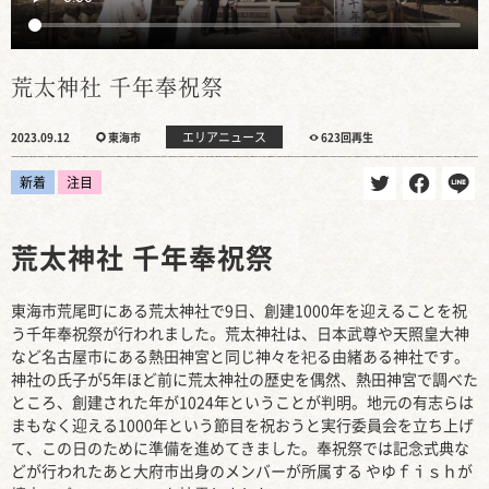
荒太神社 千年奉祝祭
エリアニュース
2023.09.12
東海市
623回再生
新着
注目
荒太神社 千年奉祝祭
東海市荒尾町にある荒太神社で9日、創建1000年を迎えることを祝
う千年奉祝祭が行われました。荒太神社は、日本武尊や天照皇大神
など名古屋市にある熱田神宮と同じ神々を祀る由緒ある神社です。
神社の氏子が5年ほど前に荒太神社の歴史を偶然、熱田神宮で調べた
ところ、創建された年が1024年ということが判明。地元の有志らは
まもなく迎える1000年という節目を祝おうと実行委員会を立ち上げ
て、この日のために準備を進めてきました。奉祝祭では記念式典な
どが行われたあと大府市出身のメンバーが所属する やゆｆｉｓｈが