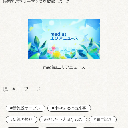
境内でパフォーマンスを披露しました
mediasエリアニュース
キーワード
#新施設オープン
#小中学校の出来事
#伝統の祭り
#残したい大切なもの
#周年記念