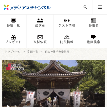
番組一覧
出演者
ゲスト情報
番組表
プレゼント
取材依頼
防災情報
動画検索
トップページ
動画一覧
荒太神社 千年奉祝祭