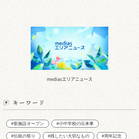
mediasエリアニュース
キーワード
#新施設オープン
#小中学校の出来事
#伝統の祭り
#残したい大切なもの
#周年記念