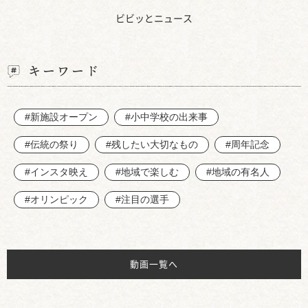
ビビッとニュース
キーワード
#新施設オープン
#小中学校の出来事
#伝統の祭り
#残したい大切なもの
#周年記念
#インスタ映え
#地域で楽しむ
#地域の有名人
#オリンピック
#注目の選手
動画一覧へ