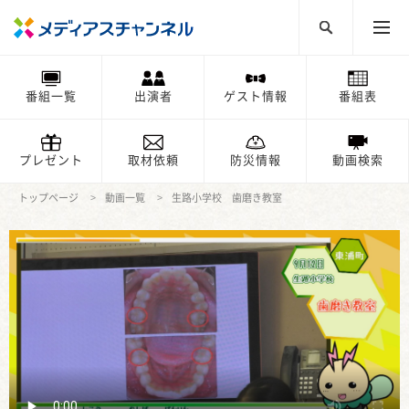
番組一覧
出演者
ゲスト情報
番組表
プレゼント
取材依頼
防災情報
動画検索
トップページ
動画一覧
生路小学校 歯磨き教室