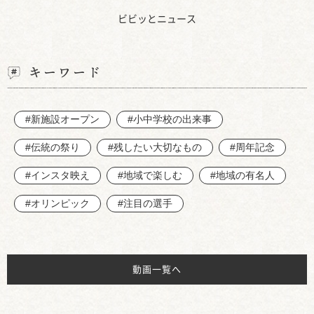
ビビッとニュース
キーワード
#新施設オープン
#小中学校の出来事
#伝統の祭り
#残したい大切なもの
#周年記念
#インスタ映え
#地域で楽しむ
#地域の有名人
#オリンピック
#注目の選手
動画一覧へ