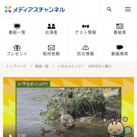
番組一覧
出演者
ゲスト情報
番組表
プレゼント
取材依頼
防災情報
動画検索
トップページ
動画一覧
いきものミッけ！ 大府市石ヶ瀬川