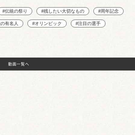
#伝統の祭り
#残したい大切なもの
#周年記念
域の有名人
#オリンピック
#注目の選手
動画一覧へ