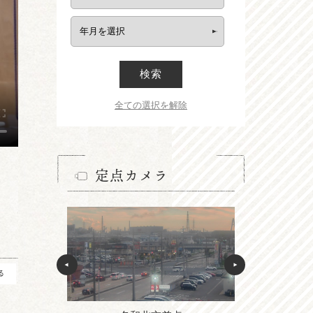
検索
全ての選択を解除
定点カメラ
る