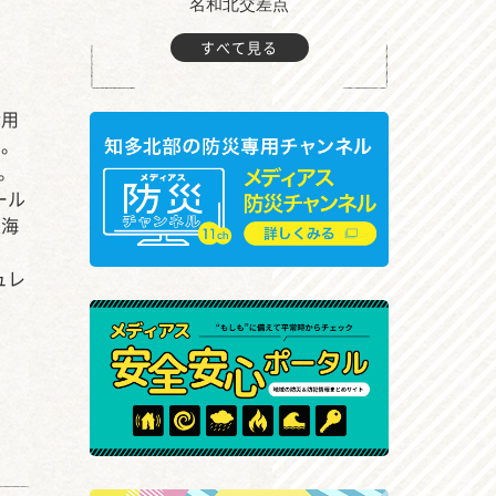
町付近
名和北交差点
すべて見る
活用
す。
。
ール
東海
者
ュレ