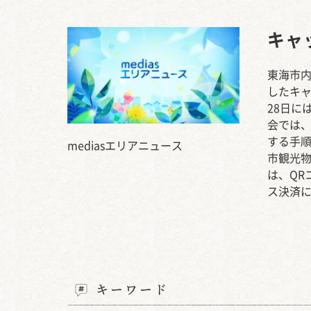
キャ
東海市
したキ
28日に
会では
する手
mediasエリアニュース
市観光
は、Q
ス決済
キーワード