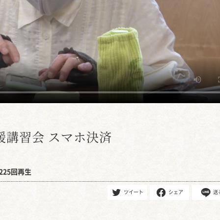
援講習会 スマホ決済
225回再生
ツイート
シェア
送