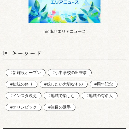
mediasエリアニュース
キーワード
#新施設オープン
#小中学校の出来事
#伝統の祭り
#残したい大切なもの
#周年記念
#インスタ映え
#地域で楽しむ
#地域の有名人
#オリンピック
#注目の選手