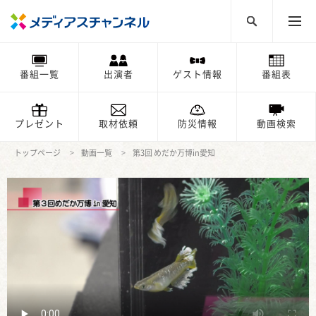
番組一覧
出演者
ゲスト情報
番組表
プレゼント
取材依頼
防災情報
動画検索
トップページ
動画一覧
第3回 めだか万博in愛知