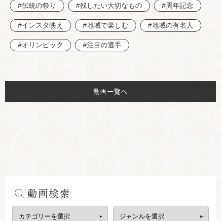
#伝統の祭り
#残したい大切なもの
#周年記念
#インスタ映え
#地域で楽しむ
#地域の有名人
#オリンピック
#注目の選手
動画一覧へ
動画検索