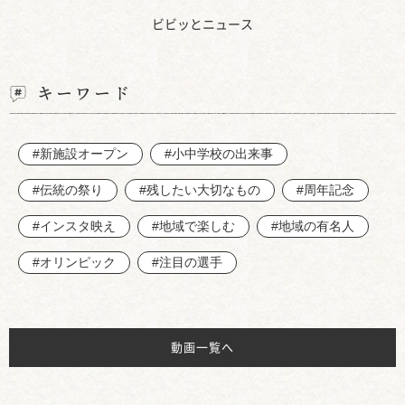
ビビッとニュース
キーワード
#新施設オープン
#小中学校の出来事
#伝統の祭り
#残したい大切なもの
#周年記念
#インスタ映え
#地域で楽しむ
#地域の有名人
#オリンピック
#注目の選手
動画一覧へ