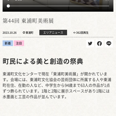
第44回 東浦町美術展
エリアニュース
2023.10.26
東浦町
362回再生
新着
注目
町民による美と創造の祭典
東浦町文化センターで現在「東浦町美術展」が開かれていま
す。会場には、東浦町文化協会の芸術団体に所属する人や東浦
町在住、在勤の人など、中学生から94歳まで63人の作品が1点
ずつ飾られています。1階と2階に展示スペースがあり1階には
水墨画と工芸の作品が並んでいます。