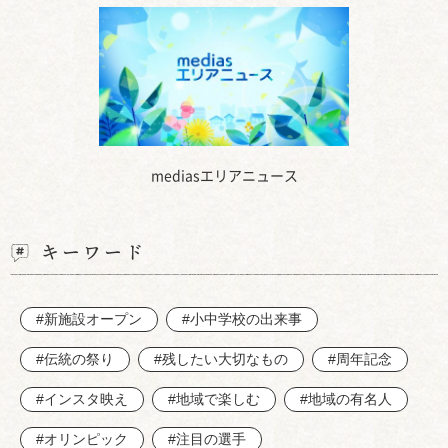
mediasエリアニュース
キーワード
#新施設オープン
#小中学校の出来事
#伝統の祭り
#残したい大切なもの
#周年記念
#インスタ映え
#地域で楽しむ
#地域の有名人
#オリンピック
#注目の選手