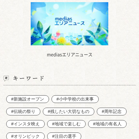
mediasエリアニュース
キーワード
#新施設オープン
#小中学校の出来事
#伝統の祭り
#残したい大切なもの
#周年記念
#インスタ映え
#地域で楽しむ
#地域の有名人
#オリンピック
#注目の選手