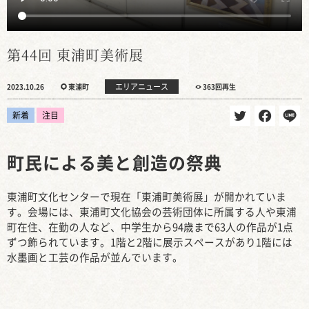
第44回 東浦町美術展
エリアニュース
2023.10.26
東浦町
363回再生
新着
注目
町民による美と創造の祭典
東浦町文化センターで現在「東浦町美術展」が開かれていま
す。会場には、東浦町文化協会の芸術団体に所属する人や東浦
町在住、在勤の人など、中学生から94歳まで63人の作品が1点
ずつ飾られています。1階と2階に展示スペースがあり1階には
水墨画と工芸の作品が並んでいます。