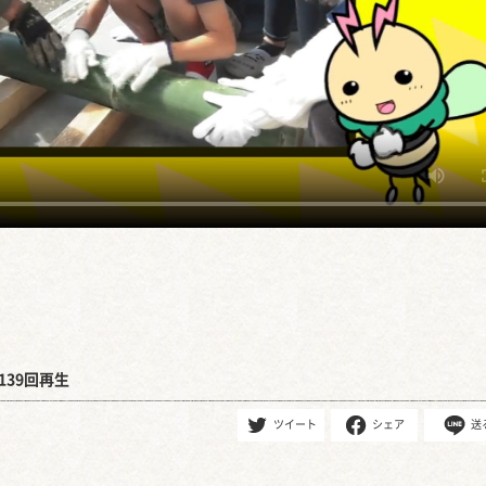
139回再生
ツイート
シェア
送