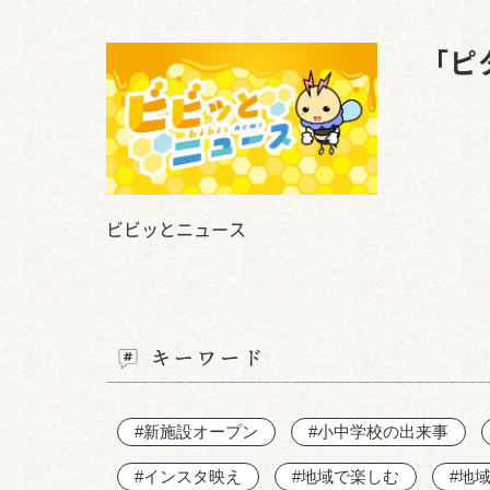
「ピ
ビビッとニュース
キーワード
#新施設オープン
#小中学校の出来事
#インスタ映え
#地域で楽しむ
#地