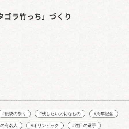
西知多産業道路 大田
タゴラ竹っち」づくり
#伝統の祭り
#残したい大切なもの
#周年記念
域の有名人
#オリンピック
#注目の選手