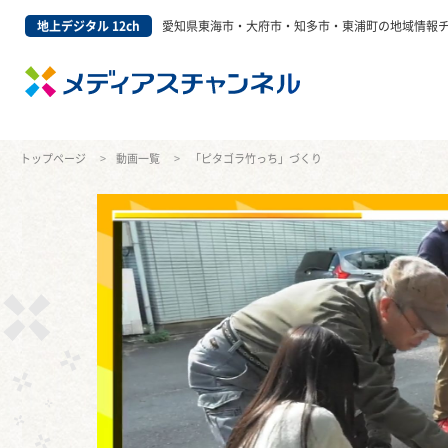
地上デジタル 12ch
愛知県東海市・大府市・知多市・東浦町の地域情報
トップページ
動画一覧
「ピタゴラ竹っち」づくり