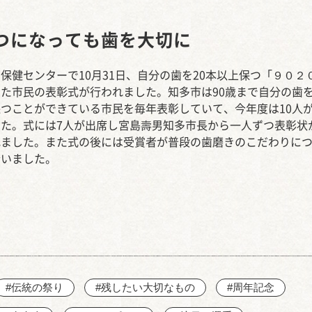
西知多産業道路 大田
つになっても歯を大切に
保健センターで10月31日、自分の歯を20本以上保つ「９０２
た市民の表彰式が行われました。知多市は90歳まで自分の歯を
つことができている市民を毎年表彰していて、今年度は10人
した。式には7人が出席し宮島壽男知多市長から一人ずつ表彰状
れました。また式の後には受賞者が普段の歯磨きのこだわりに
合いました。
#伝統の祭り
#残したい大切なもの
#周年記念