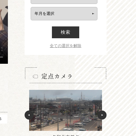
検索
全ての選択を解除
定点カメラ
る