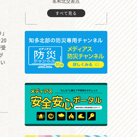
町付近
名和北交差点
すべて見る
０」
20
が受
が
つい