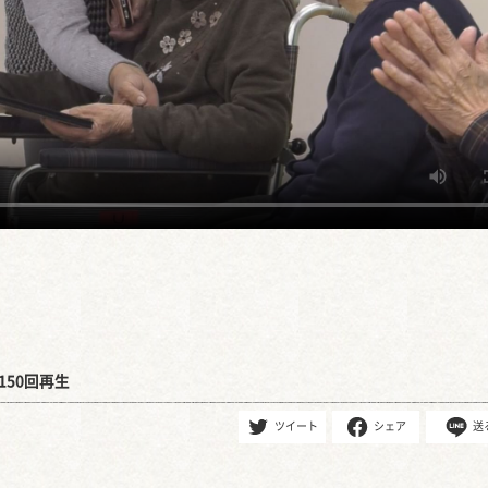
150回再生
ツイート
シェア
送