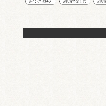
#インスタ映え
#地域で楽しむ
#地