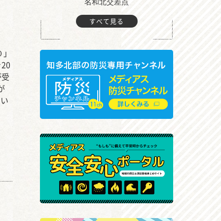
町付近
名和北交差点
すべて見る
０」
20
が受
が
つい