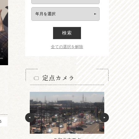
検索
全ての選択を解除
定点カメラ
る