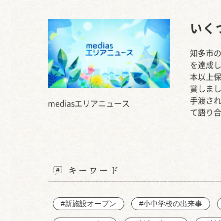
いく
知多市の
を達成し
本以上保
賞しま
手渡さ
mediasエリアニュース
て語り
キーワード
#新施設オープン
#小中学校の出来事