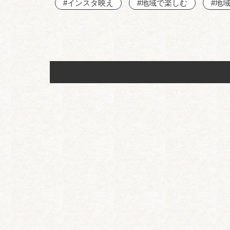
#インスタ映え
#地域で楽しむ
#地