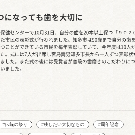
西知多産業道路 大田
つになっても歯を大切に
保健センターで10月31日、自分の歯を20本以上保つ「９０２
た市民の表彰式が行われました。知多市は90歳まで自分の歯を
つことができている市民を毎年表彰していて、今年度は10人
した。式には7人が出席し宮島壽男知多市長から一人ずつ表彰状
れました。また式の後には受賞者が普段の歯磨きのこだわりに
合いました。
#伝統の祭り
#残したい大切なもの
#周年記念