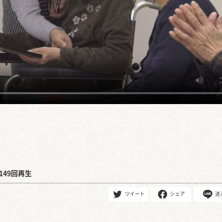
149回再生
ツイート
シェア
送