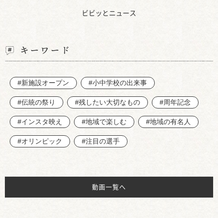
ビビッとニュース
キーワード
#新施設オープン
#小中学校の出来事
#伝統の祭り
#残したい大切なもの
#周年記念
#インスタ映え
#地域で楽しむ
#地域の有名人
#オリンピック
#注目の選手
動画一覧へ