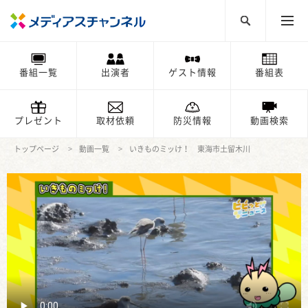
番組一覧
出演者
ゲスト情報
番組表
プレゼント
取材依頼
防災情報
動画検索
トップページ
動画一覧
いきものミッけ！ 東海市土留木川