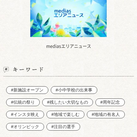
mediasエリアニュース
キーワード
#新施設オープン
#小中学校の出来事
#伝統の祭り
#残したい大切なもの
#周年記念
#インスタ映え
#地域で楽しむ
#地域の有名人
#オリンピック
#注目の選手