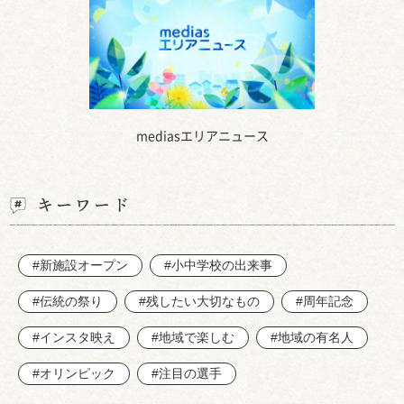
mediasエリアニュース
キーワード
#新施設オープン
#小中学校の出来事
#伝統の祭り
#残したい大切なもの
#周年記念
#インスタ映え
#地域で楽しむ
#地域の有名人
#オリンピック
#注目の選手