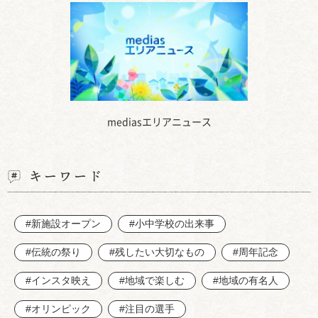
mediasエリアニュース
キーワード
#新施設オープン
#小中学校の出来事
#伝統の祭り
#残したい大切なもの
#周年記念
#インスタ映え
#地域で楽しむ
#地域の有名人
#オリンピック
#注目の選手