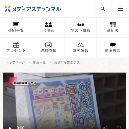
番組一覧
出演者
ゲスト情報
番組表
プレゼント
取材依頼
防災情報
動画検索
トップページ
動画一覧
東浦町産業まつり