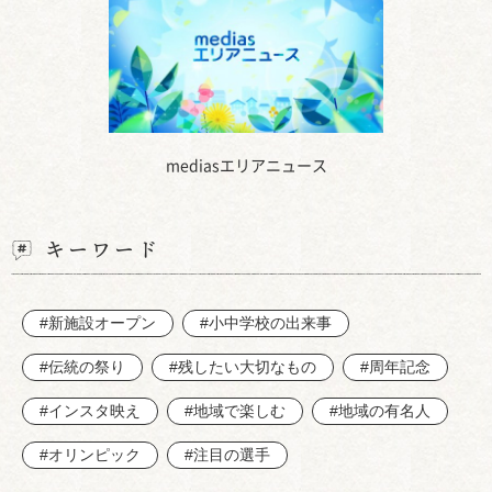
mediasエリアニュース
キーワード
#新施設オープン
#小中学校の出来事
#伝統の祭り
#残したい大切なもの
#周年記念
#インスタ映え
#地域で楽しむ
#地域の有名人
#オリンピック
#注目の選手