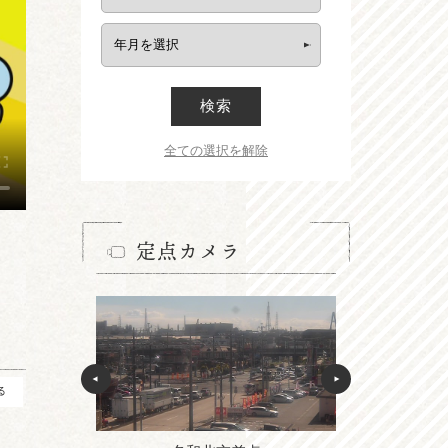
検索
全ての選択を解除
定点カメラ
る