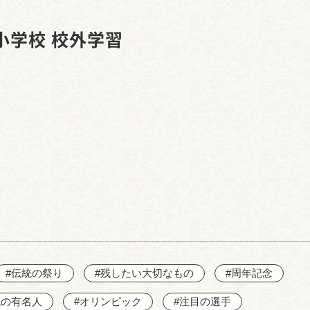
西知多産業道路 大田
小学校 校外学習
#伝統の祭り
#残したい大切なもの
#周年記念
域の有名人
#オリンピック
#注目の選手