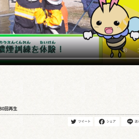
80回再生
ツイート
シェア
送