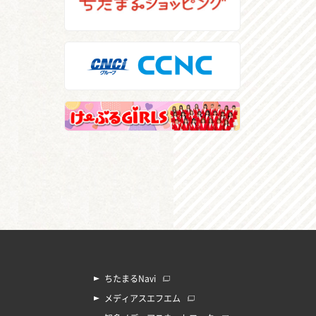
ちたまるNavi
メディアスエフエム