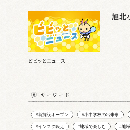
旭北
ビビッとニュース
キーワード
#新施設オープン
#小中学校の出来事
#インスタ映え
#地域で楽しむ
#地