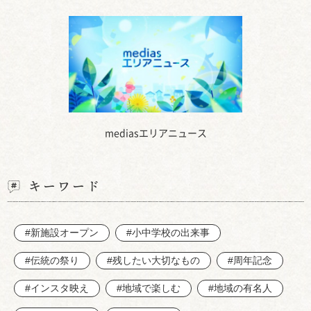
mediasエリアニュース
キーワード
#新施設オープン
#小中学校の出来事
#伝統の祭り
#残したい大切なもの
#周年記念
#インスタ映え
#地域で楽しむ
#地域の有名人