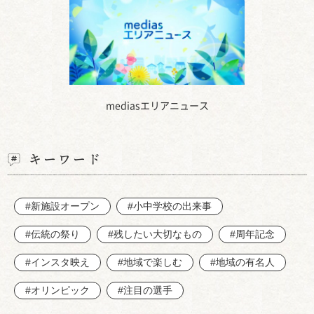
mediasエリアニュース
キーワード
#新施設オープン
#小中学校の出来事
#伝統の祭り
#残したい大切なもの
#周年記念
#インスタ映え
#地域で楽しむ
#地域の有名人
#オリンピック
#注目の選手